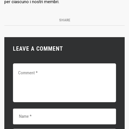
per ciascuno i nostri membri.
SHARE
LEAVE A COMMENT