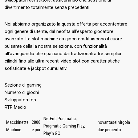
divertimento totalmente senza precedenti.
Noi abbiamo organizzato la questa offerta per accontentare
ogni genere di utente, dal neofita all’esperto giocatore
avanzato. Le slot machine da gioco costituiscono il cuore
pulsante della la nostra selezione, con funzionalità
all’avanguardia che spaziano dai tradizionali a tre semplici
cilindri fino alle ultra recenti video slot con caratteristiche
sofisticate e jackpot cumulativi.
Sezione di gaming
Numero di giochi
Sviluppatori top
RTP Medio
NetEnt, Pragmatic,
Macchinette
2800
novantasei virgola
Pragmatic Gaming Play,
Machine
e più
due percento
Play’n GO