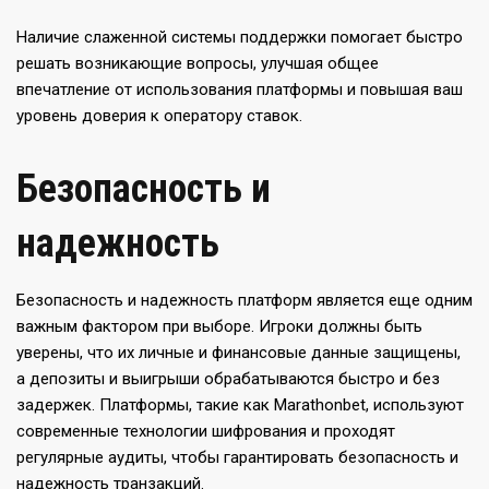
Наличие слаженной системы поддержки помогает быстро
решать возникающие вопросы, улучшая общее
впечатление от использования платформы и повышая ваш
уровень доверия к оператору ставок.
Безопасность и
надежность
Безопасность и надежность платформ является еще одним
важным фактором при выборе. Игроки должны быть
уверены, что их личные и финансовые данные защищены,
а депозиты и выигрыши обрабатываются быстро и без
задержек. Платформы, такие как Marathonbet, используют
современные технологии шифрования и проходят
регулярные аудиты, чтобы гарантировать безопасность и
надежность транзакций.