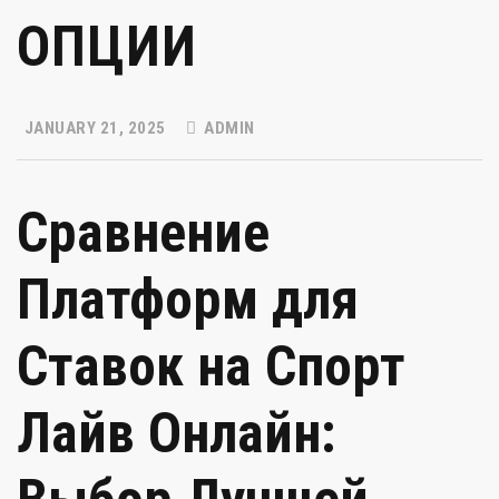
ОПЦИИ
JANUARY 21, 2025
ADMIN
Сравнение
Платформ для
Ставок на Спорт
Лайв Онлайн: