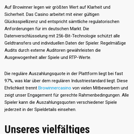
Auf Browinner legen wir größten Wert auf Klarheit und
Sicherheit. Das Casino arbeitet mit einer gültigen
Glücksspiellizenz und entspricht sämtliche regulatorischen
Anforderungen für im deutschen Markt. Die
Datenverschlüsselung mit 256-Bit-Technologie schützt alle
Geldtransfers und individuellen Daten der Spieler. Regelmäßige
Audits durch externe Auditoren gewährleisten die
Ausgewogenheit aller Spiele und RTP-Werte.
Die reguläre Auszahlungsquote in der Plattform liegt bei fast
97%, was klar über dem regulären Industriestandard liegt. Diese
Ehrlichkeit trennt
Browinnercasino
von vielen Mitbewerbern und
zeigt unser Engagement für gerechte Rahmenbedingungen. Alle
Spieler kann die Auszahlungsquoten verschiedener Spiele
jederzeit in der Spieldetails einsehen.
Unseres vielfältiges