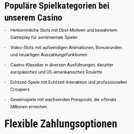
Populäre Spielkategorien bei
unserem Casino
Herkömmliche Slots mit Obst-Motiven und bewährtem
Gameplay für sentimentale Spieler
Video-Slots mit aufwendigen Animationen, Bonusrunden
und neuartigen Auszahlungsfunktionen
Casino-Klassiker in diversen Ausführungen, darunter
europäisches und US-amerikanisches Roulette
Echtzeit-Spiele mit Echtzeit-Interaktion und professionellen
Croupiers
Gewinnspiele mit wachsenden Preispools, die oftmals
Millionen erreichen
Flexible Zahlungsoptionen