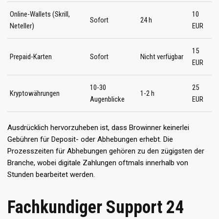
Online-Wallets (Skrill,
10
Sofort
24 h
Neteller)
EUR
15
Prepaid-Karten
Sofort
Nicht verfügbar
EUR
10-30
25
Kryptowährungen
1-2 h
Augenblicke
EUR
Ausdrücklich hervorzuheben ist, dass Browinner keinerlei
Gebühren für Deposit- oder Abhebungen erhebt. Die
Prozesszeiten für Abhebungen gehören zu den zügigsten der
Branche, wobei digitale Zahlungen oftmals innerhalb von
Stunden bearbeitet werden.
Fachkundiger Support 24