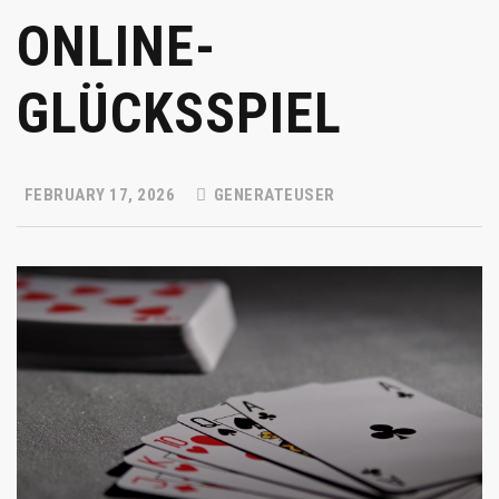
ONLINE-
GLÜCKSSPIEL
FEBRUARY 17, 2026
GENERATEUSER