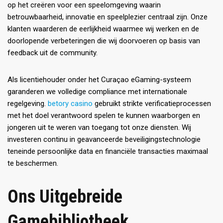
op het creëren voor een speelomgeving waarin
betrouwbaarheid, innovatie en speelplezier centraal zijn. Onze
klanten waarderen de eerlijkheid waarmee wij werken en de
doorlopende verbeteringen die wij doorvoeren op basis van
feedback uit de community.
Als licentiehouder onder het Curaçao eGaming-systeem
garanderen we volledige compliance met internationale
regelgeving.
betory casino
gebruikt strikte verificatieprocessen
met het doel verantwoord spelen te kunnen waarborgen en
jongeren uit te weren van toegang tot onze diensten. Wij
investeren continu in geavanceerde beveiligingstechnologie
teneinde persoonlijke data en financiële transacties maximaal
te beschermen.
Ons Uitgebreide
Gamebibliotheek