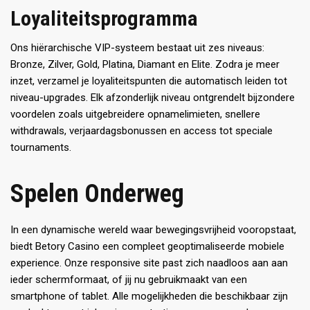
Loyaliteitsprogramma
Ons hiërarchische VIP-systeem bestaat uit zes niveaus:
Bronze, Zilver, Gold, Platina, Diamant en Elite. Zodra je meer
inzet, verzamel je loyaliteitspunten die automatisch leiden tot
niveau-upgrades. Elk afzonderlijk niveau ontgrendelt bijzondere
voordelen zoals uitgebreidere opnamelimieten, snellere
withdrawals, verjaardagsbonussen en access tot speciale
tournaments.
Spelen Onderweg
In een dynamische wereld waar bewegingsvrijheid vooropstaat,
biedt Betory Casino een compleet geoptimaliseerde mobiele
experience. Onze responsive site past zich naadloos aan aan
ieder schermformaat, of jij nu gebruikmaakt van een
smartphone of tablet. Alle mogelijkheden die beschikbaar zijn