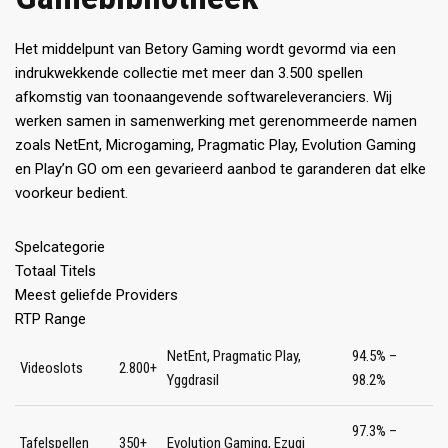
Het middelpunt van Betory Gaming wordt gevormd via een
indrukwekkende collectie met meer dan 3.500 spellen
afkomstig van toonaangevende softwareleveranciers. Wij
werken samen in samenwerking met gerenommeerde namen
zoals NetEnt, Microgaming, Pragmatic Play, Evolution Gaming
en Play’n GO om een gevarieerd aanbod te garanderen dat elke
voorkeur bedient.
Spelcategorie
Totaal Titels
Meest geliefde Providers
RTP Range
NetEnt, Pragmatic Play,
94.5% –
Videoslots
2.800+
Yggdrasil
98.2%
97.3% –
Tafelspellen
350+
Evolution Gaming, Ezugi