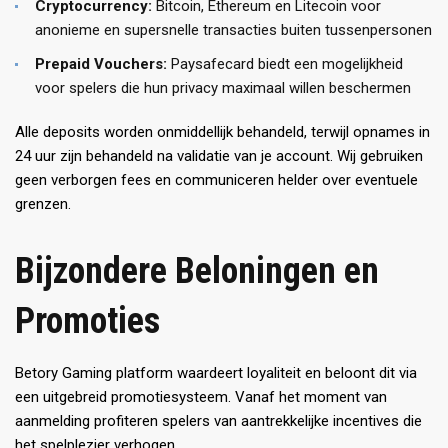
Cryptocurrency:
Bitcoin, Ethereum en Litecoin voor
anonieme en supersnelle transacties buiten tussenpersonen
Prepaid Vouchers:
Paysafecard biedt een mogelijkheid
voor spelers die hun privacy maximaal willen beschermen
Alle deposits worden onmiddellijk behandeld, terwijl opnames in
24 uur zijn behandeld na validatie van je account. Wij gebruiken
geen verborgen fees en communiceren helder over eventuele
grenzen.
Bijzondere Beloningen en
Promoties
Betory Gaming platform waardeert loyaliteit en beloont dit via
een uitgebreid promotiesysteem. Vanaf het moment van
aanmelding profiteren spelers van aantrekkelijke incentives die
het spelplezier verhogen.