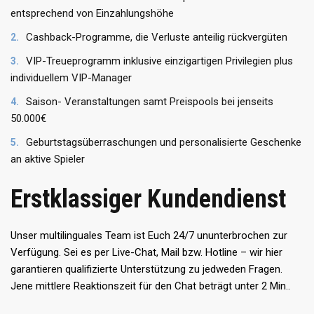
entsprechend von Einzahlungshöhe
Cashback-Programme, die Verluste anteilig rückvergüten
VIP-Treueprogramm inklusive einzigartigen Privilegien plus
individuellem VIP-Manager
Saison- Veranstaltungen samt Preispools bei jenseits
50.000€
Geburtstagsüberraschungen und personalisierte Geschenke
an aktive Spieler
Erstklassiger Kundendienst
Unser multilinguales Team ist Euch 24/7 ununterbrochen zur
Verfügung. Sei es per Live-Chat, Mail bzw. Hotline – wir hier
garantieren qualifizierte Unterstützung zu jedweden Fragen.
Jene mittlere Reaktionszeit für den Chat beträgt unter 2 Min..