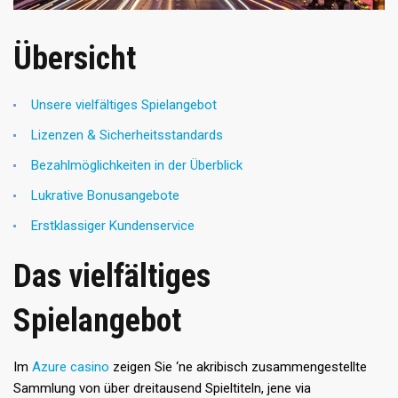
Übersicht
Unsere vielfältiges Spielangebot
Lizenzen & Sicherheitsstandards
Bezahlmöglichkeiten in der Überblick
Lukrative Bonusangebote
Erstklassiger Kundenservice
Das vielfältiges
Spielangebot
Im
Azure casino
zeigen Sie ‘ne akribisch zusammengestellte
Sammlung von über dreitausend Spieltiteln, jene via