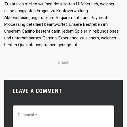
Zusätzlich stellen wir ‘nen detaillierten Hilfebereich, welcher
diese gängigsten Fragen zu Kontoverwaltung,
Aktionsbedingungen, Tech- Requirements und Payment-
Processing detailliert beantwortet. Unsere Bestreben im
unserem Casino besteht darin, jedem Spieler ‘n reibungsloses
und unterhaltsames Gaming-Experience zu sichern, welches
besten Qualitätsansprüchen genüge tut.
SHARE
LEAVE A COMMENT