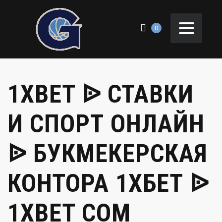
0
1XBET ᐉ СТАВКИ
И СПОРТ ОНЛАЙН
ᐉ БУКМЕКЕРСКАЯ
КОНТОРА 1ХБЕТ ᐉ
1XBET COM