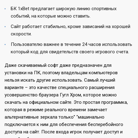
БК 1xBet предлагает широкую линию спортивных
событий, на которые можно ставить.
Сайт работает стабильно, кроме зависаний на хорошей
скорости.
Пользователю важнее в течение 24 часов использовать
который код для свидетельств своего игрового счета.
Даже скачиваемый софт даже предназначен для
установки на ПК, поэтому владельцам компьютеров
нельзя искать другие использовать. Самый лучший
варианте – это качестве специального расширения
усовершенство браузера Гугл Хром, которое можно
скачать на официальном сайте. Это простая программка,
которая в режиме реального времени замечает
альтернативные зеркала только” “машинально
подключается к ним для обеспечения бесперебойного
доступа на сайт. После входа игрок получает доступ и