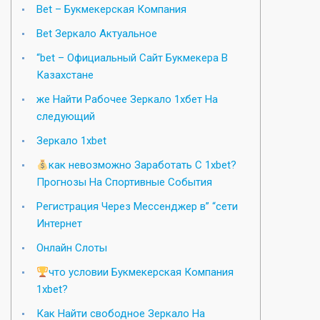
Bet – Букмекерская Компания
Bet Зеркало Актуальное
“bet – Официальный Сайт Букмекера В
Казахстане
же Найти Рабочее Зеркало 1хбет На
следующий
Зеркало 1xbet
как невозможно Заработать С 1xbet?
Прогнозы На Спортивные События
Регистрация Через Мессенджер в” “сети
Интернет
Онлайн Слоты
что условии Букмекерская Компания
1xbet?
Как Найти свободное Зеркало На