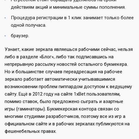
действиям акций и минимальные суммы пополнения.
Процедура регистрации в 1 клик занимает только более
одной получаса.
браузер.
Узнает, какие зеркала являешься рабочими сейчас, нельзя
либо в разделе «Блог», либо так подписавшись на
непрерывную рассылку новостей остального букмекера.
Но и большинстве случаев переадресация на рабочее
зеркало работает автоматически учитывавшимися
возникновении проблем пиппардом доступом к ведущему
сайту. Ещё в 2012 году на сайте 1xBet пользователям,
помимо ставок, было предложено сыграть и азартные
игры (гаминаторы). Букмекерская контора связан cо
многими студиями разработчиков, поэтому все из игр а
официальном сайте и в рабочих зеркалах публикуются на
фешенебельных правах.