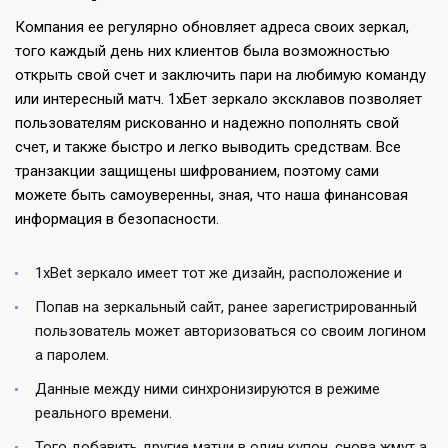
Компания ее регулярно обновляет адреса своих зеркал,
того каждый день них клиентов была возможностью
открыть свой счет и заключить пари на любимую команду
или интересный матч. 1хБет зеркало эксклавов позволяет
пользователям рискованно и надежно пополнять свой
счет, и также быстро и легко выводить средствам. Все
транзакции защищены шифрованием, поэтому сами
можете быть самоуверенны, зная, что наша финансовая
информация в безопасности.
1xBet зеркало имеет тот же дизайн, расположение и
Попав на зеркальный сайт, ранее зарегистрированный
пользователь может авторизоваться со своим логином
а паролем.
Данные между ними синхронизируются в режиме
реального времени.
Того добавить другие матчи в один купон, снова жмут а