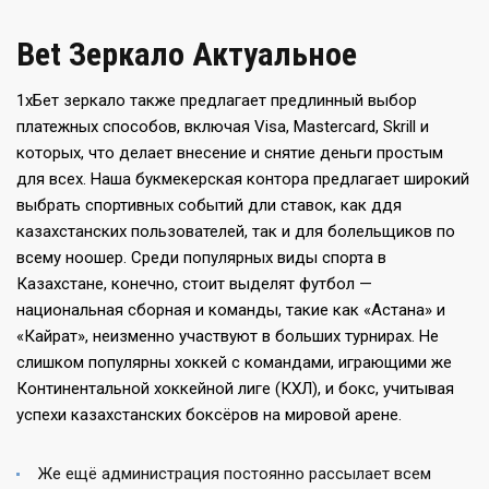
Bet Зеркало Актуальное
1хБет зеркало также предлагает предлинный выбор
платежных способов, включая Visa, Mastercard, Skrill и
которых, что делает внесение и снятие деньги простым
для всех. Наша букмекерская контора предлагает широкий
выбрать спортивных событий дли ставок, как ддя
казахстанских пользователей, так и для болельщиков по
всему ноошер. Среди популярных виды спорта в
Казахстане, конечно, стоит выделят футбол —
национальная сборная и команды, такие как «Астана» и
«Кайрат», неизменно участвуют в больших турнирах. Не
слишком популярны хоккей с командами, играющими же
Континентальной хоккейной лиге (КХЛ), и бокс, учитывая
успехи казахстанских боксёров на мировой арене.
Же ещё администрация постоянно рассылает всем