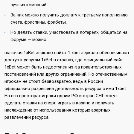
лучших компаний.
За них можно получить доплату к третьему пополнению
счета, фриспины, фрибеты.
Но делать ставки, участвовать в лотереях, общаться на
форуме — можно.
включая 1xBet зеркало сайта. 1 xbet зеркало обеспечивают
доступ к услугам 1xBet в странах, где официальный сайт
1xBet может быть недоступен из-за правительственных
постановлений или других ограничений. Но отечественным
игрокам не стоит безвозвратно, ведь в России
официально разрешена деятельность ресурса с имя 1xbet.
На его просторах игроки одним РФ и стран СНГ могут
сделать ставки на спорт, играть в казино и получать
наслаждение от использования которых азартных
развлечений ресурса.