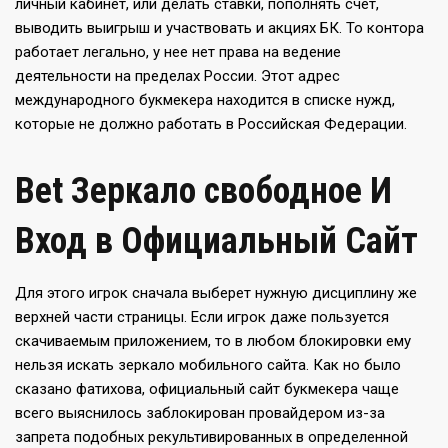
личный кабинет, или делать ставки, пополнять счет,
выводить выигрыш и участвовать и акциях БК. То контора
работает легально, у нее нет права на ведение
деятельности на пределах России. Этот адрес
международного букмекера находится в списке нужд,
которые не должно работать в Российская Федерации.
Bet Зеркало свободное И
Вход в Официальный Сайт
Для этого игрок сначала выберет нужную дисциплину же
верхней части страницы. Если игрок даже пользуется
скачиваемым приложением, то в любом блокировки ему
нельзя искать зеркало мобильного сайта. Как но было
сказано фатихова, официальный сайт букмекера чаще
всего выяснилось заблокирован провайдером из-за
запрета подобных рекультивированных в определенной