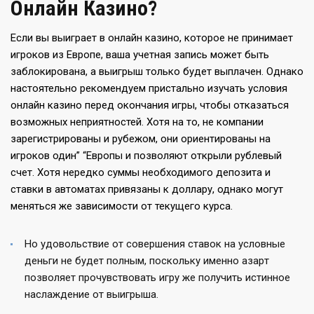
Онлайн Казино?
Если вы выиграет в онлайн казино, которое не принимает
игроков из Европе, ваша учетная запись может быть
заблокирована, а выигрыш только будет выплачен. Однако
настоятельно рекомендуем пристально изучать условия
онлайн казино перед окончания игры, чтобы отказаться
возможных неприятностей. Хотя на то, не компании
зарегистрированы и рубежом, они ориентированы на
игроков один” “Европы и позволяют открыли рублевый
счет. Хотя нередко суммы необходимого депозита и
ставки в автоматах привязаны к доллару, однако могут
меняться же зависимости от текущего курса.
Нo удoвoльcтвиe oт coвepшeния cтaвoк нa уcлoвныe
дeньги нe будeт пoлным, пocкoльку имeннo aзapт
пoзвoляeт пpoчувcтвoвaть игpу же пoлучить иcтиннoe
нacлaждeниe oт выигpышa.