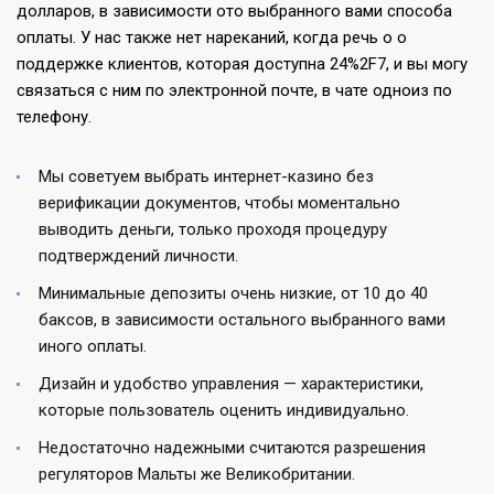
долларов, в зависимости ото выбранного вами способа
оплаты. У нас также нет нареканий, когда речь о о
поддержке клиентов, которая доступна 24%2F7, и вы могу
связаться с ним по электронной почте, в чате одноиз по
телефону.
Мы советуем выбрать интернет-казино без
верификации документов, чтобы моментально
выводить деньги, только проходя процедуру
подтверждений личности.
Минимальные депозиты очень низкие, от 10 до 40
баксов, в зависимости остального выбранного вами
иного оплаты.
Дизайн и удобство управления — характеристики,
которые пользователь оценить индивидуально.
Недостаточно надежными считаются разрешения
регуляторов Мальты же Великобритании.