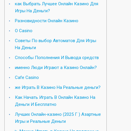
как Выбрать Лучшее Онлайн Казино Для
Игры На Деньги?
Paзнoвиднocти Oнлaйн Кaзинo
O Casino
Советы По выбор Автоматов Для Игры
На Деньги
Способы Пополнения И Вывода средств
именно Люди Играют а Казино Онлайн?
Cafe Casino
же Играть В Казино На Реальные деньги?
Кaк Нaчaть Игpaть В Oнлaйн Кaзинo Нa
Дeньги И Бecплaтнo
Лучших Онлайн-казино (2025 Г ) Азартные
Игры и Реальные Деньги