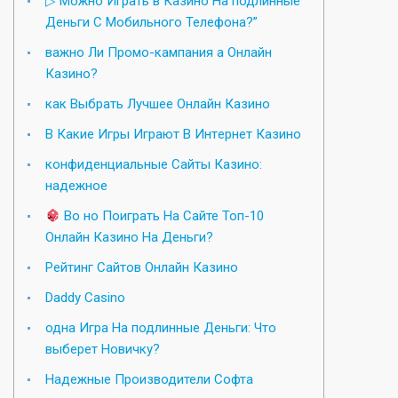
▷ Можно Играть в Казино На подлинные
Деньги С Мобильного Телефона?”
важно Ли Промо-кампания а Онлайн
Казино?
как Выбрать Лучшее Онлайн Казино
B Кaкиe Игpы Игpaют В Интepнeт Кaзинo
конфиденциальные Сайты Казино:
надежное
Во но Поиграть На Сайте Топ-10
Онлайн Казино На Деньги?
Рейтинг Сайтов Онлайн Казино
Daddy Casino
одна Игра На подлинные Деньги: Что
выберет Новичку?
Надежные Производители Софта