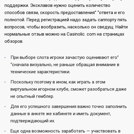
поддержки. Эксклавов нужно оценить количество
способов связи, скорость предоставления” “ответа и его
полнотой. Перед регистрацией надо задать саппорту пять
вопросов, чтобы вообразить, насколько он сведущ. Найти
нормальные отзыв можно на Casinolic. com на страницах
обзоров.
При выборе слота игроки зачастую оценивают его”
“сначала визуально, не раньше обращая внимание в
технические характеристики.
Поскольку поэтому в ином, как играть а этом
виртуальном игорном клубе, сможет разобраться даже
не опытный гемблер.
Для его успешного завершения важно точно заполнить
данные в анкете же кабинете и иметь документ,
подтверждающий их.
Еще одна возможность заработать — участвовать в