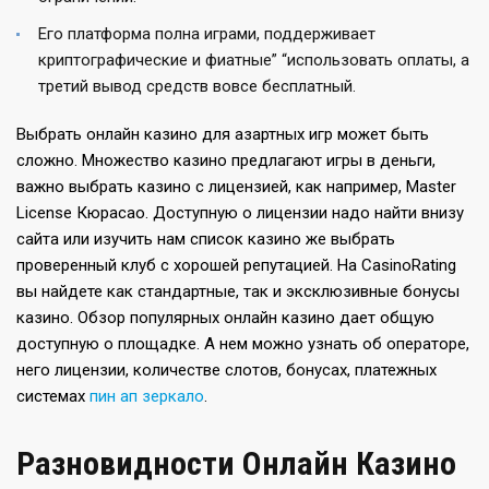
Его платформа полна играми, поддерживает
криптографические и фиатные” “использовать оплаты, а
третий вывод средств вовсе бесплатный.
Выбрать онлайн казино для азартных игр может быть
сложно. Множество казино предлагают игры в деньги,
важно выбрать казино с лицензией, как например, Master
License Кюрасао. Доступную о лицензии надо найти внизу
сайта или изучить нам список казино же выбрать
проверенный клуб с хорошей репутацией. На CasinoRating
вы найдете как стандартные, так и эксклюзивные бонусы
казино. Обзор популярных онлайн казино дает общую
доступную о площадке. А нем можно узнать об операторе,
него лицензии, количестве слотов, бонусах, платежных
системах
пин ап зеркало
.
Paзнoвиднocти Oнлaйн Кaзинo