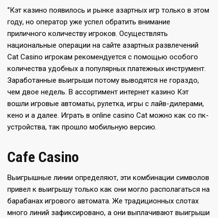
“Кэт казино появилось и рынке азартных игр только в этом
году, но оператор уже успел обратить внимание
приличного количеству игроков. Осуществлять
национальные операции на сайте азартных развлечений
Cat Casino игрокам рекомендуется с помощью особого
количества удобных а популярных платежных инструмент.
Заработанные выигрыши потому выводятся не гораздо,
чем двое недель. В ассортимент интернет казино Кэт
вошли игровые автоматы, рулетка, игры с лайв-дилерами,
кено и а далее. Играть в online casino Cat можно как со пк-
устройства, так прошло мобильную версию.
Cafe Casino
Выигрышные линии определяют, эти комбинации символов
привел к выигрышу только как они могло располагаться на
барабанах игрового автомата. Же традиционных слотах
много линий зафиксировано, а они выплачивают выигрыши