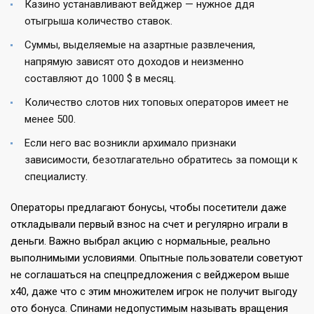
Казино устанавливают вейджер — нужное ддя
отыгрыша количество ставок.
Суммы, выделяемые на азартные развлечения,
напрямую зависят ото доходов и неизменно
составляют до 1000 $ в месяц.
Количество слотов них топовых операторов имеет не
менее 500.
Если него вас возникли архимало признаки
зависимости, безотлагательно обратитесь за помощи к
специалисту.
Операторы предлагают бонусы, чтобы посетители даже
откладывали первый взнос на счет и регулярно играли в
деньги. Важно выбрал акцию с нормальные, реально
выполнимыми условиями. Опытные пользователи советуют
не соглашаться на спецпредложения с вейджером выше
х40, даже что с этим множителем игрок не получит выгоду
ото бонуса. Спинами недопустимым называть вращения