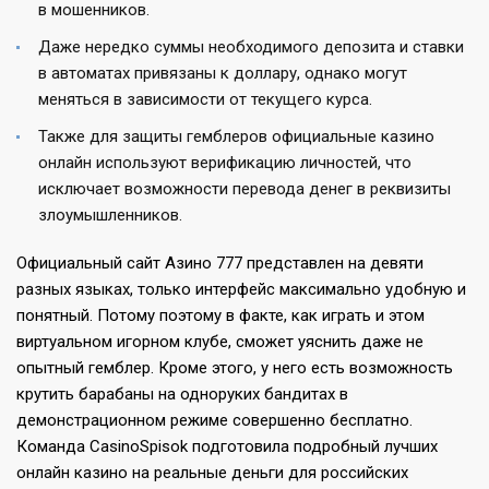
в мошенников.
Даже нередко суммы необходимого депозита и ставки
в автоматах привязаны к доллару, однако могут
меняться в зависимости от текущего курса.
Также для защиты гемблеров официальные казино
онлайн используют верификацию личностей, что
исключает возможности перевода денег в реквизиты
злоумышленников.
Официальный сайт Азино 777 представлен на девяти
разных языках, только интерфейс максимально удобную и
понятный. Потому поэтому в факте, как играть и этом
виртуальном игорном клубе, сможет уяснить даже не
опытный гемблер. Кроме этого, у него есть возможность
крутить барабаны на одноруких бандитах в
демонстрационном режиме совершенно бесплатно.
Команда CasinoSpisok подготовила подробный лучших
онлайн казино на реальные деньги для российских